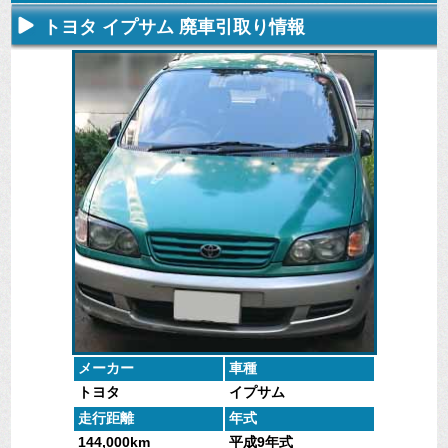
トヨタ イプサム 廃車引取り情報
不要になった
専門スタッフ
廃車全般に関
廃車で引取っ
車の廃車手続
がしっかりと
するよくある
た車や下取り
きを行いま
査定いたしま
質問
で買取った車
す。
す。
にお答えしま
の実績デー
す。
タ。
メーカー
車種
トヨタ
イプサム
走行距離
年式
144,000km
平成9年式