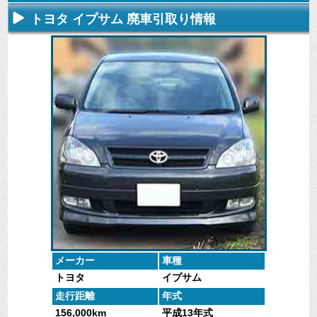
トヨタ イプサム 廃車引取り情報
不要になった
専門スタッフ
廃車全般に関
廃車で引取っ
車の廃車手続
がしっかりと
するよくある
た車や下取り
きを行いま
査定いたしま
質問
で買取った車
す。
す。
にお答えしま
の実績デー
す。
タ。
メーカー
車種
トヨタ
イプサム
走行距離
年式
156,000km
平成13年式