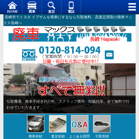
長崎市でトヨタ イプサムを廃車にするなら引取無料、高査定買取の廃車マッ
クス長崎へ
廃車依頼
査定依頼
よくある質問
引取実績