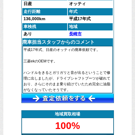
日産
オッティ
走行距離
年式
136,000km
平成17年式
車検残
地域
あり
長崎市
廃車担当スタッフからのコメント
平成17年式、日産のオッティの廃車依頼です。
三菱ekのOEMです。
ハンドルをきるとガリガリと音が出るということで修
理に出しましたが、ドライブシャフトブーツが破れて
おり、さらにそのまま乗り続けていたため完全に油脂
がなくなっていたそうです。
こうなると完全修復は難しく、交換作業で高額な修理
費用が発生してしまします。
地域買取相場
現在の走行距離も考えて処分することになり、廃車マ
100%
ックス長崎にご連絡いただきました。