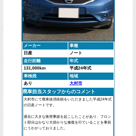
メーカー
車種
日産
ノート
走行距離
年式
131,000km
平成24年式
車検残
地域
あり
大村市
廃車担当スタッフからのコメント
大村市にて廃車抹消依頼をいただきました平成24年式
の日産ノートです。
過去に大きな衝突事故を起こしたことがあり、フロン
ト部分はかなり大掛かりな修復を行ていることを事前
にうかがっておりました。