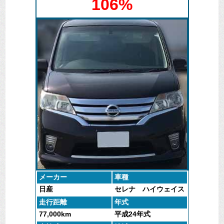
106%
ハイエースやNVシリーズとは少し違って、荷物も人も
快適に乗れるというポジションなのでしょうか。
15年以上たっているお車でも今回のように価値がある
かもしれません。
処分は廃車マックス長崎までお気軽にお問い合わせく
ださい。
メーカー
車種
日産
セレナ ハイウェイス
ター
走行距離
年式
77,000km
平成24年式