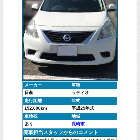
メーカー
車種
日産
ラティオ
走行距離
年式
152,000km
平成25年式
車検残
地域
あり
長崎市
廃車担当スタッフからのコメント