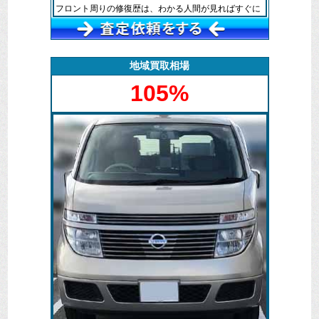
フロント周りの修復歴は、わかる人間が見ればすぐに
わかります。
そもそも過走行のため車検も受ける気はなく、無料で
処分するという廃車マックス長崎を探していただきお
地域買取相場
問い合わせをいただいた次第です。
105%
しかしその修復で新品の交換部品などはまだ再利用可
能という判断ができましたので、パーツとしての価値
は査定させていただきました。
このような事例の時に限りますが、修復歴の書類など
が残っている場合にはいい方向に働くこともあります
ね。
処分は廃車マックス長崎まで。