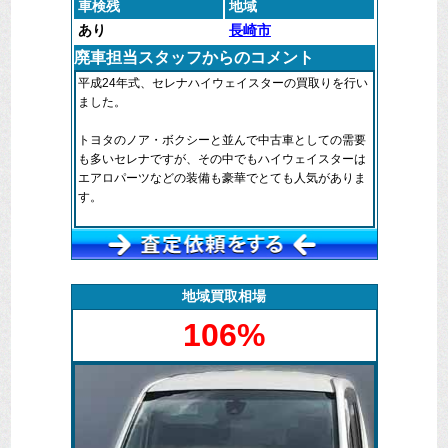
車検残
地域
あり
長崎市
廃車担当スタッフからのコメント
平成24年式、セレナハイウェイスターの買取りを行い
ました。
トヨタのノア・ボクシーと並んで中古車としての需要
も多いセレナですが、その中でもハイウェイスターは
エアロパーツなどの装備も豪華でとても人気がありま
す。
最近はやりの四角くてゴツゴツする前の型式ですが、
廃車マックス長崎ではまだまだお問い合わせの多い車
種であり、高査定での買取りができる場合が多いです
ね。
地域買取相場
106%
ボディ色もブラックで走行距離も8万キロ弱、車検も1
年ほど残っている状態でしたので、軽い整備のみで乗
り出し可能なセレナでした。
他社でも数件査定依頼をしたそうですが弊社の金額が
一番高かったということで売却いただくことになりま
した。