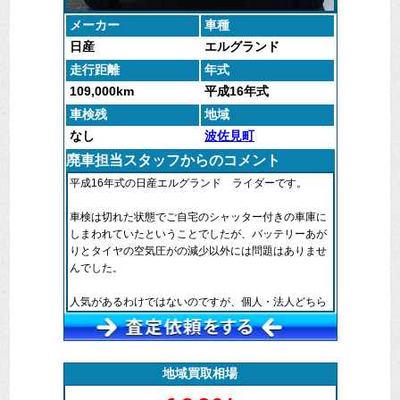
メーカー
車種
日産
エルグランド
走行距離
年式
109,000km
平成16年式
車検残
地域
なし
波佐見町
廃車担当スタッフからのコメント
平成16年式の日産エルグランド ライダーです。
車検は切れた状態でご自宅のシャッター付きの車庫に
しまわれていたということでしたが、バッテリーあが
りとタイヤの空気圧がの減少以外には問題はありませ
んでした。
人気があるわけではないのですが、個人・法人どちら
からもお問い合わせをいただけている車種です。
弊社にて車検整備付きで再販が十分に可能と判断しま
したので買取りさせていただくことになりました。
地域買取相場