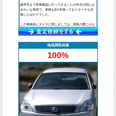
諫早市まで実車確認に行ってきましたが年式の割には
きれいな車両で、車検も約1年残っておりタイヤも交
換したばかりでした。
この車検残とタイヤに関しましては、買取の際にかな
り重要項目になってきます。
もちろん過走行車であればあまり関係ありませんが、
最近の国産車は10万キロは当たり前で走行できます
地域買取相場
し、きちんと整備や車検を受けていれば15万キロくら
100%
いは問題なく走行できることも多いです。
このセレナもあと5万キロくらいは中古車として活躍
できると判断しましたので、他社様より高値で買取り
いたしました。
外観も大事ですが、車内の清潔さも大きく査定を左右
する要素となります。