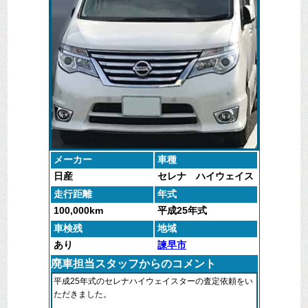
廃車マックス長崎は、廃車処分も中古車査定も無料で
対応いたします。
メーカー
車種
日産
セレナ ハイウェイス
ター
走行距離
年式
100,000km
平成25年式
車検残
地域
あり
諫早市
廃車担当スタッフからのコメント
平成25年式のセレナハイウェイスターの査定依頼をい
ただきました。