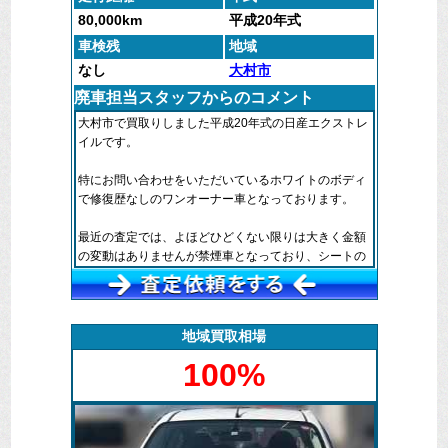
80,000km
平成20年式
車検残
地域
なし
大村市
廃車担当スタッフからのコメント
大村市で買取りしました平成20年式の日産エクストレ
イルです。
特にお問い合わせをいただいているホワイトのボディ
で修復歴なしのワンオーナー車となっております。
最近の査定では、よほどひどくない限りは大きく金額
の変動はありませんが禁煙車となっており、シートの
ヨレやハンドルの傷みなどもなく大変きれいな車両で
した。
あいにく引取りの日には車検が数日切れておりました
地域買取相場
ので、積載車で搬出し弊社工場にて整備・車検を通し
100%
ました。
廃車マックス長崎では皆様が乗らなくなった自動車各
社のSUVを探しております。