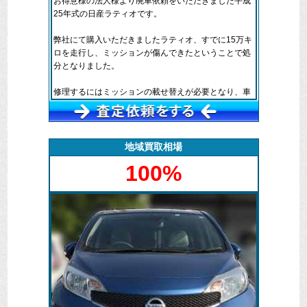
お得意様の法人様より廃車依頼をいただきました平成
25年式の日産ラティオです。
弊社にて購入いただきましたラティオ、すでに15万キ
ロを走行し、ミッションが傷んできたということで処
分となりました。
修理するにはミッションの載せ替えが必要となり、車
検もあわせてそこそこの金額となってしまうため、中
古車を購入するということで処分が決まりました。
廃車マックス長崎では、個人・法人を問わず中古車や
地域買取相場
新古車の販売からメンテナンス、車検までお車のこと
100%
であればどのようなことにも対応させていただきま
す。
残念なことにラティオに関しましては需要がないため
部品としての査定もできませんでした。
法人車両、よろこんで査定させていただきます。