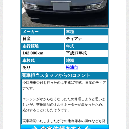
メーカー
車種
日産
ティアナ
走行距離
年式
142,000km
平成17年式
車検残
地域
あり
松浦市
廃車担当スタッフからのコメント
今回廃車受付を行ったのは平成17年式、日産のティア
ナです。
エンジンがかからなくなったため修理しようと思いま
したが、交換部品のオルタネーターが高かったため、
処分することにしたそうです。
実車確認いたしましたがその他冷却水の漏れなども発
生していましたので、全部を修理するとなると買い替