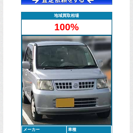
えたほうが安く済みそうな状態でした。
廃車マックス長崎としましても中古車としての販売は
地域買取相場
見込めませんでしたので、無料での引き取りで対応さ
100%
せていただきました。
初期型のティアナでしたが、部品などの在庫はある程
度持っていましたのでそのまま解体することになりま
した。
メーカー
車種