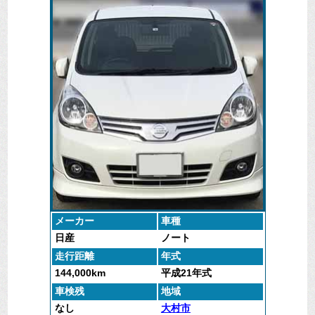
長崎市内は無料引き取り区域ですので、費用をいただ
くことなく廃車処分をいたしました。
ご不要になったお車の処分は廃車マックス長崎までご
連絡をお願いします。
メーカー
車種
日産
ノート
走行距離
年式
144,000km
平成21年式
車検残
地域
なし
大村市