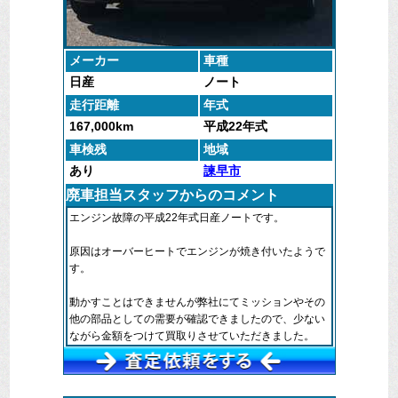
メーカー
車種
日産
ノート
走行距離
年式
167,000km
平成22年式
車検残
地域
あり
諫早市
廃車担当スタッフからのコメント
エンジン故障の平成22年式日産ノートです。
原因はオーバーヒートでエンジンが焼き付いたようで
す。
動かすことはできませんが弊社にてミッションやその
他の部品としての需要が確認できましたので、少ない
ながら金額をつけて買取りさせていただきました。
廃車マックス長崎をはじめ廃車マックス各社では、廃
車のお仕事以外に車検や点検、修理なども行ってお