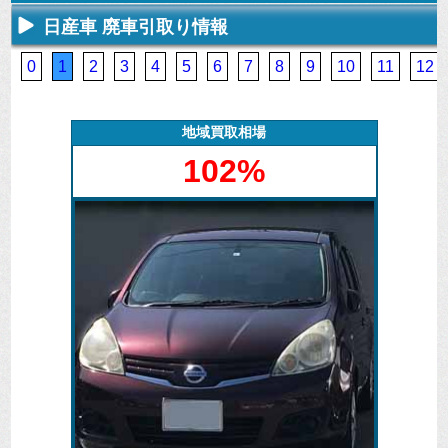
日産車 廃車引取り情報
不要になった
専門スタッフ
廃車全般に関
廃車で引取っ
車の廃車手続
がしっかりと
するよくある
た車や下取り
きを行いま
査定いたしま
質問
で買取った車
0
1
2
3
4
5
6
7
8
9
10
11
12
す。
す。
にお答えしま
の実績デー
す。
タ。
地域買取相場
102%