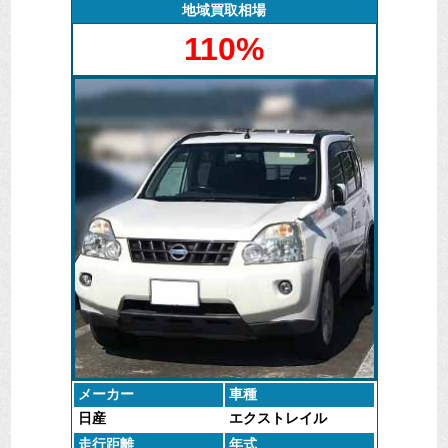
り、動かない車にある価値も見逃さずに査定いたしま
地域買取相場
す。
110%
古い車や新車の事故車でも買取りできることはござい
ますので、一度お問い合わせをいただけますようお願
いします。
メーカー
車種
日産
エクストレイル
走行距離
年式