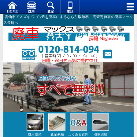
雲仙市でスズキ ワゴンRを廃車にするなら引取無料、高査定買取の廃車マック
ス長崎へ
廃車依頼
査定依頼
よくある質問
引取実績