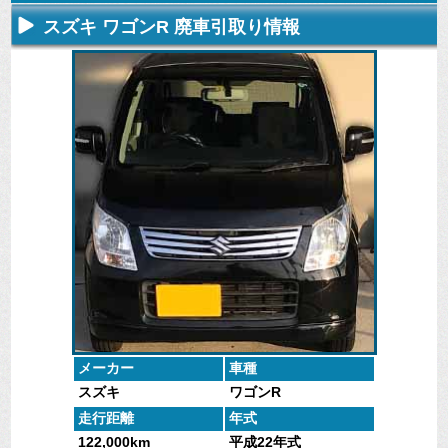
スズキ ワゴンR 廃車引取り情報
不要になった
専門スタッフ
廃車全般に関
廃車で引取っ
車の廃車手続
がしっかりと
するよくある
た車や下取り
きを行いま
査定いたしま
質問
で買取った車
す。
す。
にお答えしま
の実績デー
す。
タ。
メーカー
車種
スズキ
ワゴンR
走行距離
年式
122,000km
平成22年式