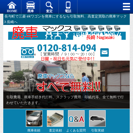
長与町で三菱 ekワゴンを廃車にするなら引取無料、高査定買取の廃車マック
ス長崎へ
廃車依頼
査定依頼
よくある質問
引取実績