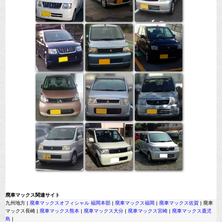
廃車マックス関連サイト
九州地方 |
廃車マックスオフィシャル 福岡本部
|
廃車マックス福岡
|
廃車マックス佐賀
| 廃車
マックス長崎 |
廃車マックス熊本
|
廃車マックス大分
|
廃車マックス宮崎
|
廃車マックス鹿児
島
|