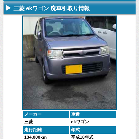
三菱 ekワゴン 廃車引取り情報
不要になった
専門スタッフ
廃車全般に関
廃車で引取っ
車の廃車手続
がしっかりと
するよくある
た車や下取り
きを行いま
査定いたしま
質問
で買取った車
す。
す。
にお答えしま
の実績デー
す。
タ。
メーカー
車種
三菱
ekワゴン
走行距離
年式
134,000km
平成18年式