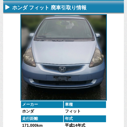
ホンダ フィット 廃車引取り情報
不要になった
専門スタッフ
廃車全般に関
廃車で引取っ
車の廃車手続
がしっかりと
するよくある
た車や下取り
きを行いま
査定いたしま
質問
で買取った車
す。
す。
にお答えしま
の実績デー
す。
タ。
メーカー
車種
ホンダ
フィット
走行距離
年式
171,000km
平成14年式